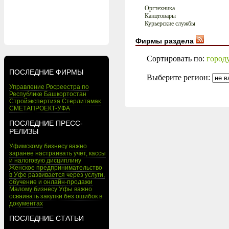
Оргтехника
Канцтовары
Курьерские службы
Фирмы раздела
Сортировать по:
город
ПОСЛЕДНИЕ ФИРМЫ
Выберите регион:
Управление Росреестра по
Республике Башкортостан
Стройэкспертиза Стерлитамак
СМЕТАПРОЕКТ-УФА
ПОСЛЕДНИЕ ПРЕСС-
РЕЛИЗЫ
Уфимскому бизнесу важно
заранее настраивать учет, кассы
и налоговую дисциплину
Женское предпринимательство
в Уфе развивается через услуги,
обучение и онлайн-продажи
Малому бизнесу Уфы важно
осваивать закупки без ошибок в
документах
ПОСЛЕДНИЕ СТАТЬИ