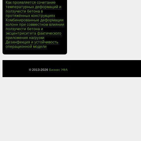
Как проявляется сочетание
температурных деформаций и
ползучести бетона в
протяжённых конструкциях
Комбинированные деформации
колонн при совместном влиянии
ползучести бетона и
эксцентриситета фактического
приложения нагрузки
Дезинфекция и устойчивость
операционной модели
© 2013-
2026
Бизнес УФА