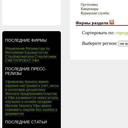
Оргтехника
Канцтовары
Курьерские службы
Фирмы раздела
Сортировать по:
город
ПОСЛЕДНИЕ ФИРМЫ
Выберите регион:
Управление Росреестра по
Республике Башкортостан
Стройэкспертиза Стерлитамак
СМЕТАПРОЕКТ-УФА
ПОСЛЕДНИЕ ПРЕСС-
РЕЛИЗЫ
Уфимскому бизнесу важно
заранее настраивать учет, кассы
и налоговую дисциплину
Женское предпринимательство
в Уфе развивается через услуги,
обучение и онлайн-продажи
Малому бизнесу Уфы важно
осваивать закупки без ошибок в
документах
ПОСЛЕДНИЕ СТАТЬИ