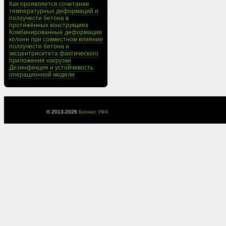
Как проявляется сочетание
температурных деформаций и
ползучести бетона в
протяжённых конструкциях
Комбинированные деформации
колонн при совместном влиянии
ползучести бетона и
эксцентриситета фактического
приложения нагрузки
Дезинфекция и устойчивость
операционной модели
© 2013-
2026
Бизнес УФА