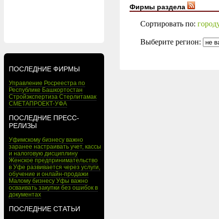
Фирмы раздела
Сортировать по:
город
Выберите регион:
ПОСЛЕДНИЕ ФИРМЫ
Управление Росреестра по
Республике Башкортостан
Стройэкспертиза Стерлитамак
СМЕТАПРОЕКТ-УФА
ПОСЛЕДНИЕ ПРЕСС-
РЕЛИЗЫ
Уфимскому бизнесу важно
заранее настраивать учет, кассы
и налоговую дисциплину
Женское предпринимательство
в Уфе развивается через услуги,
обучение и онлайн-продажи
Малому бизнесу Уфы важно
осваивать закупки без ошибок в
документах
ПОСЛЕДНИЕ СТАТЬИ