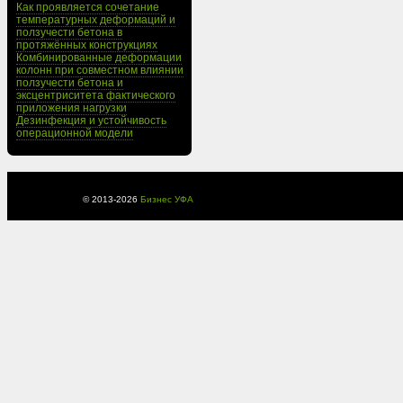
Как проявляется сочетание
температурных деформаций и
ползучести бетона в
протяжённых конструкциях
Комбинированные деформации
колонн при совместном влиянии
ползучести бетона и
эксцентриситета фактического
приложения нагрузки
Дезинфекция и устойчивость
операционной модели
© 2013-
2026
Бизнес УФА