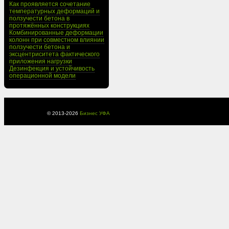
Как проявляется сочетание
температурных деформаций и
ползучести бетона в
протяжённых конструкциях
Комбинированные деформации
колонн при совместном влиянии
ползучести бетона и
эксцентриситета фактического
приложения нагрузки
Дезинфекция и устойчивость
операционной модели
© 2013-
2026
Бизнес УФА