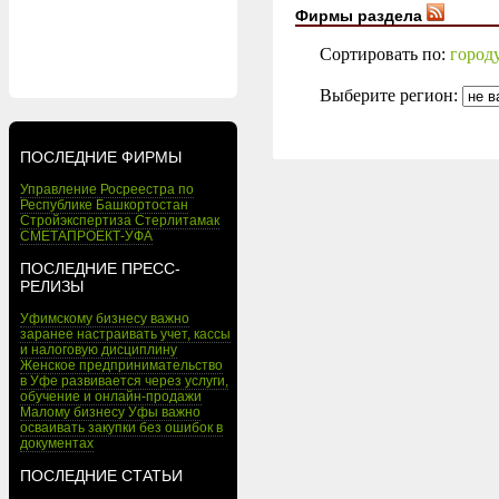
Фирмы раздела
Сортировать по:
город
Выберите регион:
ПОСЛЕДНИЕ ФИРМЫ
Управление Росреестра по
Республике Башкортостан
Стройэкспертиза Стерлитамак
СМЕТАПРОЕКТ-УФА
ПОСЛЕДНИЕ ПРЕСС-
РЕЛИЗЫ
Уфимскому бизнесу важно
заранее настраивать учет, кассы
и налоговую дисциплину
Женское предпринимательство
в Уфе развивается через услуги,
обучение и онлайн-продажи
Малому бизнесу Уфы важно
осваивать закупки без ошибок в
документах
ПОСЛЕДНИЕ СТАТЬИ