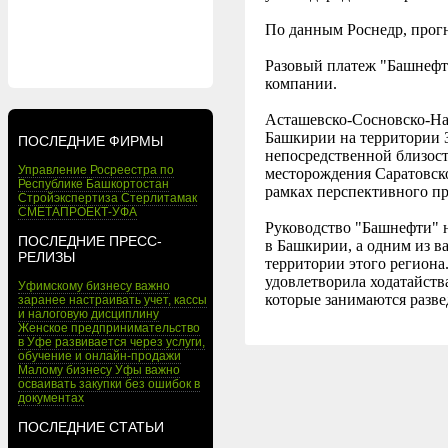
По данным Роснедр, прогн
Разовый платеж "Башнефти
компании.
Асташевско-Сосновско-Наз
Башкирии на территории З
ПОСЛЕДНИЕ ФИРМЫ
непосредственной близост
Управление Росреестра по
месторождения Саратовск
Республике Башкортостан
рамках перспективного пр
Стройэкспертиза Стерлитамак
СМЕТАПРОЕКТ-УФА
Руководство "Башнефти" н
ПОСЛЕДНИЕ ПРЕСС-
в Башкирии, а одним из в
РЕЛИЗЫ
территории этого региона
удовлетворила ходатайств
Уфимскому бизнесу важно
которые занимаются разве
заранее настраивать учет, кассы
и налоговую дисциплину
Женское предпринимательство
в Уфе развивается через услуги,
обучение и онлайн-продажи
Малому бизнесу Уфы важно
осваивать закупки без ошибок в
документах
ПОСЛЕДНИЕ СТАТЬИ