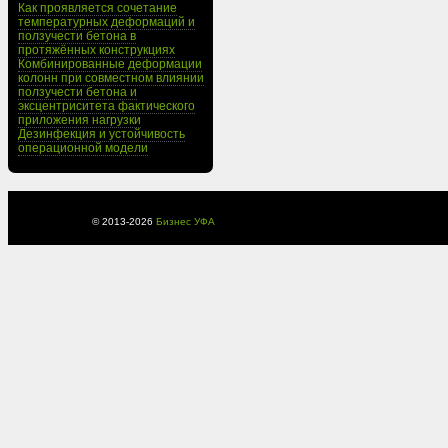
Как проявляется сочетание
температурных деформаций и
ползучести бетона в
протяжённых конструкциях
Комбинированные деформации
колонн при совместном влиянии
ползучести бетона и
эксцентриситета фактического
приложения нагрузки
Дезинфекция и устойчивость
операционной модели
© 2013-
2026
Бизнес УФА