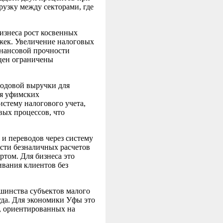
рузку между секторами, где
изнеса рост косвенных
жек. Увеличение налоговых
инансовой прочности
 цен ограничены
годовой выручки для
ля уфимских
истему налогового учета,
вых процессов, что
 и переводов через систему
сти безналичных расчетов
ртом. Для бизнеса это
вания клиентов без
шинства субъектов малого
уда. Для экономики Уфы это
х, ориентированных на