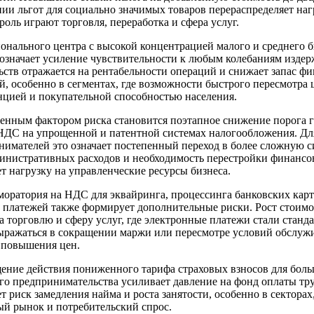
ии льгот для социально значимых товаров перераспределяет наг
оль играют торговля, переработка и сфера услуг.
онального центра с высокой концентрацией малого и среднего б
 означает усиление чувствительности к любым колебаниям издер
ьств отражается на рентабельности операций и снижает запас ф
, особенно в сегментах, где возможности быстрого пересмотра
нцией и покупательной способностью населения.
енным фактором риска становится поэтапное снижение порога 
НДС на упрощенной и патентной системах налогообложения. Д
имателей это означает постепенный переход в более сложную с
министративных расходов и необходимость перестройки финансо
 нагрузку на управленческие ресурсы бизнеса.
оратория на НДС для эквайринга, процессинга банковских карт
 платежей также формирует дополнительные риски. Рост стоимо
а торговлю и сферу услуг, где электронные платежи стали станда
ыражаться в сокращении маржи или пересмотре условий обслужи
 повышения цен.
ение действия пониженного тарифа страховых взносов для боль
его предпринимательства усиливает давление на фонд оплаты тр
 риск замедления найма и роста занятости, особенно в сектора
ый рынок и потребительский спрос.