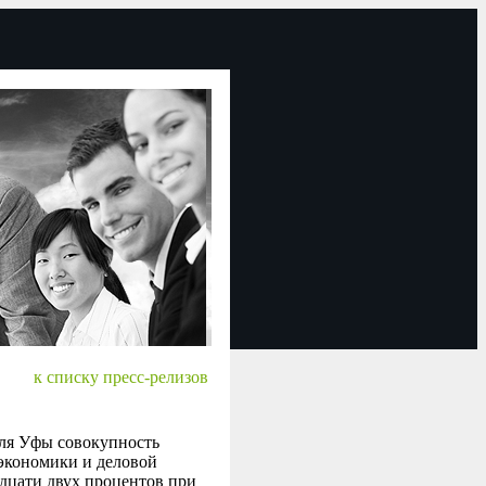
к списку пресс-релизов
ля Уфы совокупность
 экономики и деловой
дцати двух процентов при