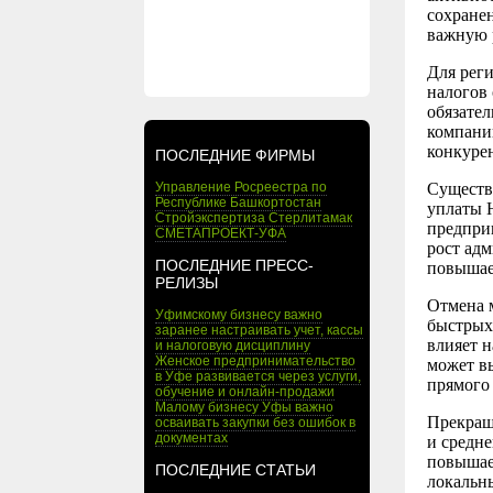
сохранен
важную р
Для реги
налогов
обязател
компаний
конкуре
ПОСЛЕДНИЕ ФИРМЫ
Управление Росреестра по
Существ
Республике Башкортостан
уплаты 
Стройэкспертиза Стерлитамак
предприн
СМЕТАПРОЕКТ-УФА
рост ад
ПОСЛЕДНИЕ ПРЕСС-
повышает
РЕЛИЗЫ
Отмена м
Уфимскому бизнесу важно
быстрых
заранее настраивать учет, кассы
влияет н
и налоговую дисциплину
Женское предпринимательство
может в
в Уфе развивается через услуги,
прямого
обучение и онлайн-продажи
Малому бизнесу Уфы важно
Прекращ
осваивать закупки без ошибок в
документах
и средн
повышает
ПОСЛЕДНИЕ СТАТЬИ
локальн