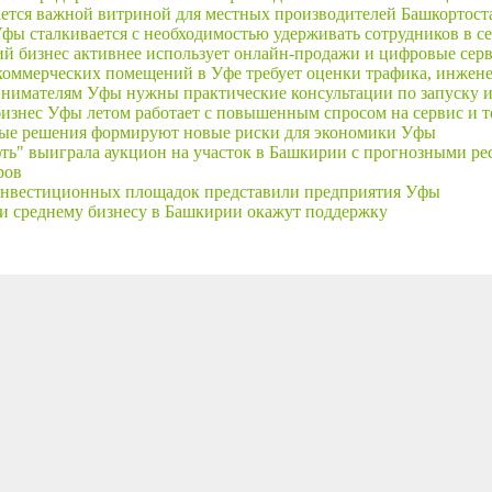
ается важной витриной для местных производителей Башкортост
фы сталкивается с необходимостью удерживать сотрудников в се
й бизнес активнее использует онлайн-продажи и цифровые сер
коммерческих помещений в Уфе требует оценки трафика, инжене
нимателям Уфы нужны практические консультации по запуску и
изнес Уфы летом работает с повышенным спросом на сервис и 
ые решения формируют новые риски для экономики Уфы
ть" выиграла аукцион на участок в Башкирии с прогнозными рес
ров
инвестиционных площадок представили предприятия Уфы
и среднему бизнесу в Башкирии окажут поддержку