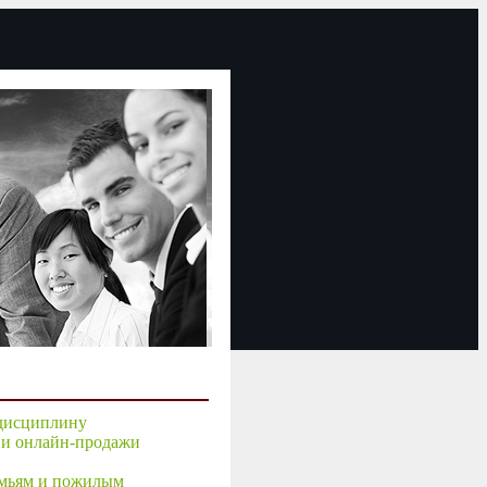
 дисциплину
е и онлайн-продажи
емьям и пожилым