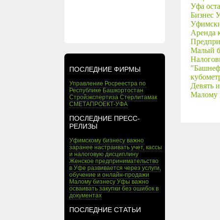
Уфа ост
Бизнес У
Уфимски
Аренда 
Предпри
Малый б
Налогов
"Башнеф
ПОСЛЕДНИЕ ФИРМЫ
кубомет
Управление Росреестра по
Девять 
Республике Башкортостан
Малому 
Стройэкспертиза Стерлитамак
СМЕТАПРОЕКТ-УФА
ПОСЛЕДНИЕ ПРЕСС-
РЕЛИЗЫ
Уфимскому бизнесу важно
заранее настраивать учет, кассы
и налоговую дисциплину
Женское предпринимательство
в Уфе развивается через услуги,
обучение и онлайн-продажи
Малому бизнесу Уфы важно
осваивать закупки без ошибок в
документах
ПОСЛЕДНИЕ СТАТЬИ