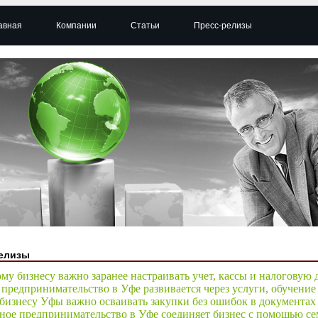
авная
Компании
Статьи
Пресс-релизы
елизы
му бизнесу важно заранее настраивать учет, кассы и налоговую
предпринимательство в Уфе развивается через услуги, обучени
бизнесу Уфы важно осваивать закупки без ошибок в документах
ное предпринимательство в Уфе соединяет бизнес с помощью с