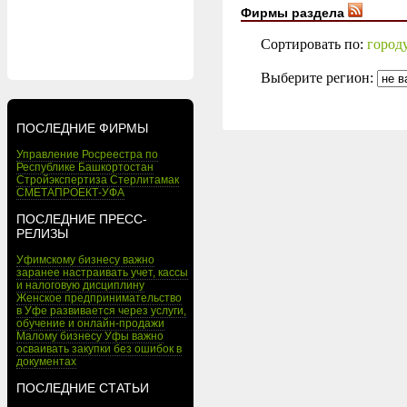
Фирмы раздела
Сортировать по:
город
Выберите регион:
ПОСЛЕДНИЕ ФИРМЫ
Управление Росреестра по
Республике Башкортостан
Стройэкспертиза Стерлитамак
СМЕТАПРОЕКТ-УФА
ПОСЛЕДНИЕ ПРЕСС-
РЕЛИЗЫ
Уфимскому бизнесу важно
заранее настраивать учет, кассы
и налоговую дисциплину
Женское предпринимательство
в Уфе развивается через услуги,
обучение и онлайн-продажи
Малому бизнесу Уфы важно
осваивать закупки без ошибок в
документах
ПОСЛЕДНИЕ СТАТЬИ