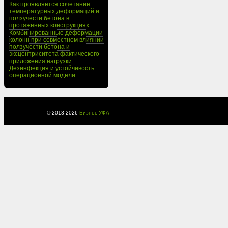
Как проявляется сочетание
температурных деформаций и
ползучести бетона в
протяжённых конструкциях
Комбинированные деформации
колонн при совместном влиянии
ползучести бетона и
эксцентриситета фактического
приложения нагрузки
Дезинфекция и устойчивость
операционной модели
© 2013-
2026
Бизнес УФА