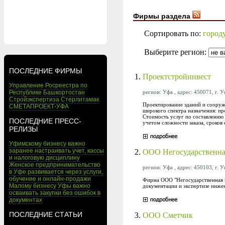
Фирмы раздела
Сортировать по:
город
Выберите регион:
ПОСЛЕДНИЕ ФИРМЫ
1.
Проектстройинвест
Управление Росреестра по
регион: Уфа , адрес: 450071, г. У
Республике Башкортостан
Стройэкспертиза Стерлитамак
Проектирование зданий и сооруж
СМЕТАПРОЕКТ-УФА
широкого спектра назначения: пр
Стоимость услуг по составлению
ПОСЛЕДНИЕ ПРЕСС-
учетом сложности заказа, сроков
РЕЛИЗЫ
Уфимскому бизнесу важно
заранее настраивать учет, кассы
2.
ООО Негосударственная
и налоговую дисциплину
Женское предпринимательство
регион: Уфа , адрес: 450103, г. У
в Уфе развивается через услуги,
обучение и онлайн-продажи
Фирма ООО "Негосударственная эк
Малому бизнесу Уфы важно
документации и экспертизе инже
осваивать закупки без ошибок в
документах
ПОСЛЕДНИЕ СТАТЬИ
3.
ООО Сметчик