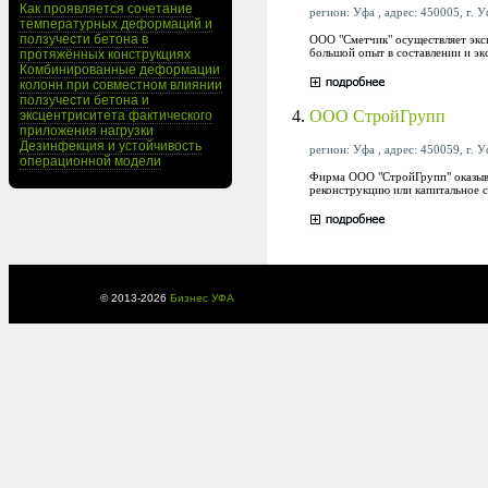
Как проявляется сочетание
регион: Уфа , адрес: 450005, г. У
температурных деформаций и
ползучести бетона в
ООО "Сметчик" осуществляет экс
большой опыт в составлении и эк
протяжённых конструкциях
Комбинированные деформации
колонн при совместном влиянии
ползучести бетона и
4.
ООО СтройГрупп
эксцентриситета фактического
приложения нагрузки
Дезинфекция и устойчивость
регион: Уфа , адрес: 450059, г. У
операционной модели
Фирма ООО "СтройГрупп" оказыва
реконструкцию или капитальное с
© 2013-
2026
Бизнес УФА