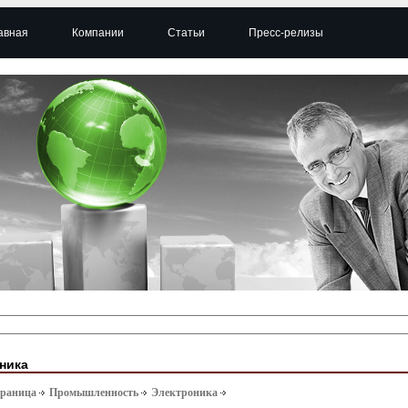
авная
Компании
Статьи
Пресс-релизы
ника
траница
Промышленность
Электроника