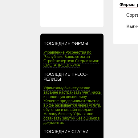
Фирмы 
Сорт
Выбе
ПОСЛЕДНИЕ ФИРМЫ
Управление Росреестра по
Республике Башкортостан
Стройэкспертиза Стерлитамак
СМЕТАПРОЕКТ-УФА
ПОСЛЕДНИЕ ПРЕСС-
РЕЛИЗЫ
Уфимскому бизнесу важно
заранее настраивать учет, кассы
и налоговую дисциплину
Женское предпринимательство
в Уфе развивается через услуги,
обучение и онлайн-продажи
Малому бизнесу Уфы важно
осваивать закупки без ошибок в
документах
ПОСЛЕДНИЕ СТАТЬИ