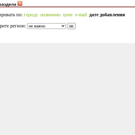
раздела
ировать по:
городу
названию
цене
e-mail
дате добавления
рите регион: