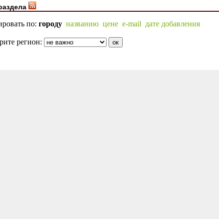
раздела
ировать по:
городу
названию
цене
e-mail
дате добавления
рите регион: