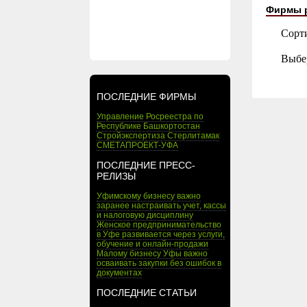
Фирмы 
Сорт
Выбе
ПОСЛЕДНИЕ ФИРМЫ
Управление Росреестра по
Республике Башкортостан
Стройэкспертиза Стерлитамак
СМЕТАПРОЕКТ-УФА
ПОСЛЕДНИЕ ПРЕСС-
РЕЛИЗЫ
Уфимскому бизнесу важно
заранее настраивать учет, кассы
и налоговую дисциплину
Женское предпринимательство
в Уфе развивается через услуги,
обучение и онлайн-продажи
Малому бизнесу Уфы важно
осваивать закупки без ошибок в
документах
ПОСЛЕДНИЕ СТАТЬИ