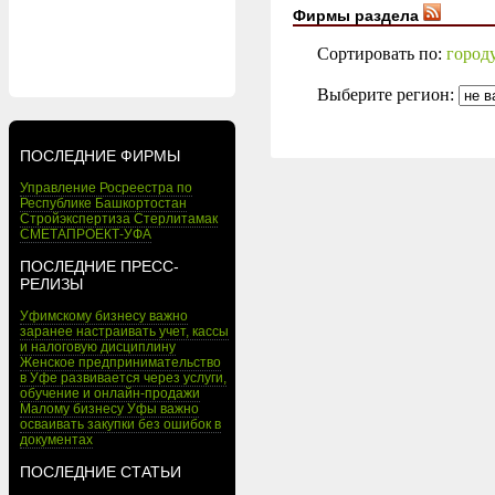
Фирмы раздела
Сортировать по:
город
Выберите регион:
ПОСЛЕДНИЕ ФИРМЫ
Управление Росреестра по
Республике Башкортостан
Стройэкспертиза Стерлитамак
СМЕТАПРОЕКТ-УФА
ПОСЛЕДНИЕ ПРЕСС-
РЕЛИЗЫ
Уфимскому бизнесу важно
заранее настраивать учет, кассы
и налоговую дисциплину
Женское предпринимательство
в Уфе развивается через услуги,
обучение и онлайн-продажи
Малому бизнесу Уфы важно
осваивать закупки без ошибок в
документах
ПОСЛЕДНИЕ СТАТЬИ