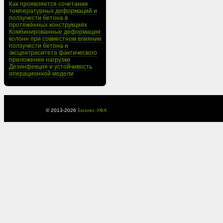
Как проявляется сочетание
температурных деформаций и
ползучести бетона в
протяжённых конструкциях
Комбинированные деформации
колонн при совместном влиянии
ползучести бетона и
эксцентриситета фактического
приложения нагрузки
Дезинфекция и устойчивость
операционной модели
© 2013-
2026
Бизнес УФА