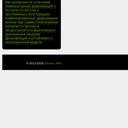
Как проявляется сочетание
температурных деформаций и
ползучести бетона в
протяжённых конструкциях
Комбинированные деформации
колонн при совместном влиянии
ползучести бетона и
эксцентриситета фактического
приложения нагрузки
Дезинфекция и устойчивость
операционной модели
© 2013-
2026
Бизнес УФА