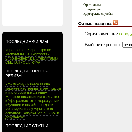
Оргтехника
Канцтовары
Курьерские службы
Фирмы раздела
Сортировать по:
город
ПОСЛЕДНИЕ ФИРМЫ
Выберите регион:
Управление Росреестра по
Республике Башкортостан
Стройэкспертиза Стерлитамак
СМЕТАПРОЕКТ-УФА
ПОСЛЕДНИЕ ПРЕСС-
РЕЛИЗЫ
Уфимскому бизнесу важно
заранее настраивать учет, кассы
и налоговую дисциплину
Женское предпринимательство
в Уфе развивается через услуги,
обучение и онлайн-продажи
Малому бизнесу Уфы важно
осваивать закупки без ошибок в
документах
ПОСЛЕДНИЕ СТАТЬИ